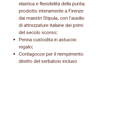
elastica e flessibilità della punta;
prodotto interamente a Firenze
dai maestri Stipula, con l'ausilio
di attrezzature italiane dei primi
del secolo scorso;
Penna custodita in astuccio
regalo;
Contagocce per il riempimento
diretto del serbatoio incluso
nell’astuccio;
Garanzia di due anni per ogni
difetto di fabbricazione.
Informazioni prodotto.
Finitura della penna.