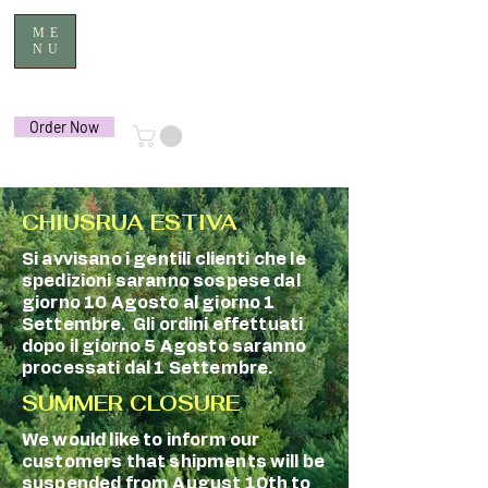
ME
NU
Order Now
CHIUSRUA ESTIVA
Si avvisano i gentili clienti che le
spedizioni saranno sospese dal
giorno 10 Agosto al giorno 1
Settembre. Gli ordini effettuati
dopo il giorno 5 Agosto saranno
processati dal 1 Settembre.
SUMMER CLOSURE
We would like to inform our
customers that shipments will be
suspended from August 10th to