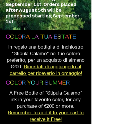
September 1st. Orders placed
after August 5th will be
processed starting September
1st.
C
O
L
O
R
A
L
A
T
U
A
E
S
T
A
T
E
In regalo una bottiglia di inchiostro
"Stipula Calamo" nel tuo colore
preferito, per un acquisto di almeno
€200.
Ricordati di aggiungerlo al
carrello per riceverlo in omaggio!
C
O
L
O
R
Y
O
U
R
S
U
M
M
E
R
A Free Bottle of "Stipula Calamo"
ink in your favorite color, for any
purchase of €200 or more.
Remember to add it to your cart to
receive it Free!