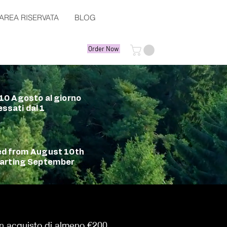
AREA RISERVATA
BLOG
Order Now
o 10 Agosto al giorno
ssati dal 1
ded from August 10th
starting September
 un acquisto di almeno €200.