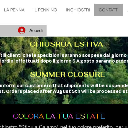
LA PENNA
IL PENNINO
INCHIOSTRI
CONTATTI
Accedi
CHIUSRUA ESTIVA
ntili clienti che le spedizioni saranno sospese dal giorn
 ordini effettuati dopo il giorno 5 Agosto saranno proce
SUMMER CLOSURE
o inform our customers that shipments will be suspen
t. Orders placed after August 5th will be processed 
C
O
L
O
R
A
L
A
T
U
A
E
S
T
A
T
E
inchiostro "Stipula Calamo" nel tuo colore preferito, per