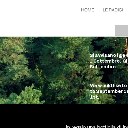
HOME
LE RADICI
Si avvisano i ge
1 Settembre. Gli
Settembre.
We would like t
to September 1s
1st.
In regalo una bottiglia di 