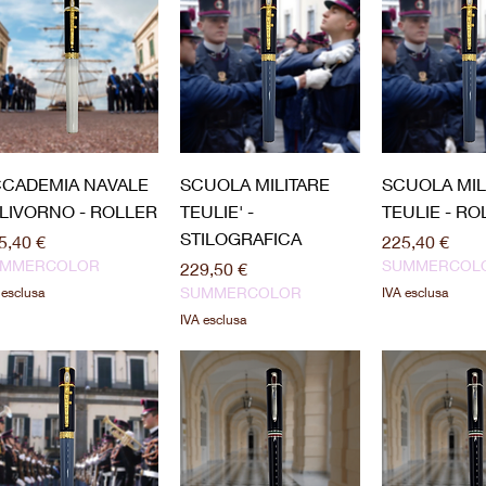
Vista rapida
Vista rapida
Vista ra
CADEMIA NAVALE
SCUOLA MILITARE
SCUOLA MIL
 LIVORNO - ROLLER
TEULIE' -
TEULIE - RO
STILOGRAFICA
ezzo
Prezzo
5,40 €
225,40 €
UMMERCOLOR
SUMMERCOL
Prezzo
229,50 €
SUMMERCOLOR
 esclusa
IVA esclusa
IVA esclusa