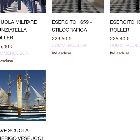
Vista rapida
Vista rapida
Vista ra
UOLA MILITARE
ESERCITO 1659 -
ESERCITO 16
NZIATELLA -
STILOGRAFICA
ROLLER
OLLER
Prezzo
Prezzo
229,50 €
225,40 €
SUMMERCOLOR
SUMMERCOL
ezzo
5,40 €
UMMERCOLOR
IVA esclusa
IVA esclusa
 esclusa
Vista rapida
AVE SCUOLA
ERIGO VESPUCCI