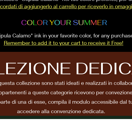
cordati di aggiungerlo al carrello per riceverlo in omagg
C
O
L
O
R
Y
O
U
R
S
U
M
M
E
R
ipula Calamo" ink in your favorite color, for any purcha
Remember to add it to your cart to receive it Free!
LEZIONE DEDI
 questa collezione sono stati ideati e realizzati in collab
ppartenenti a queste categorie ricevono per convezion
parte di una di esse, compila il modulo accessibile dal tu
accedere alla convenzione dedicata.