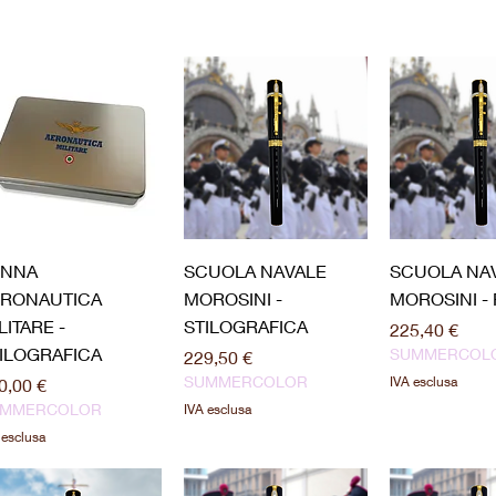
Vista rapida
Vista rapida
Vista ra
ENNA
SCUOLA NAVALE
SCUOLA NA
ERONAUTICA
MOROSINI -
MOROSINI -
LITARE -
STILOGRAFICA
Prezzo
225,40 €
ILOGRAFICA
SUMMERCOL
Prezzo
229,50 €
SUMMERCOLOR
ezzo
IVA esclusa
0,00 €
UMMERCOLOR
IVA esclusa
 esclusa