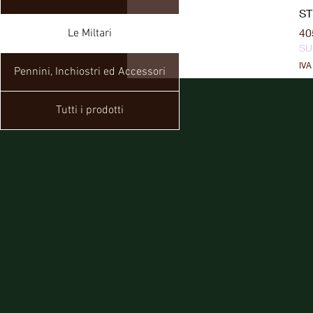
ST
Pr
40
Le Miltari
S
IVA
Pennini, Inchiostri ed Accessori
Tutti i prodotti