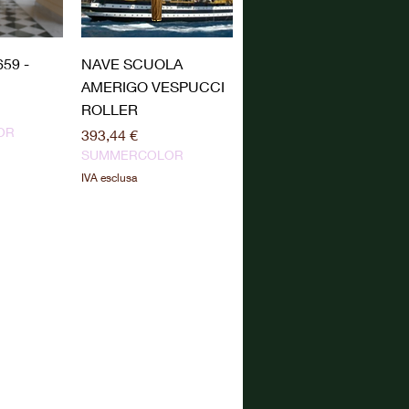
pida
Vista rapida
59 -
NAVE SCUOLA
AMERIGO VESPUCCI
ROLLER
OR
Prezzo
393,44 €
SUMMERCOLOR
IVA esclusa