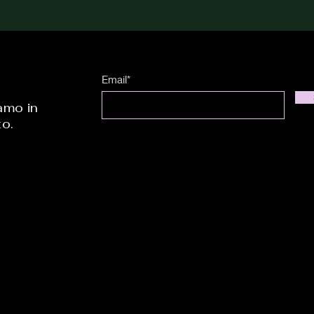
Email*
amo in
to.