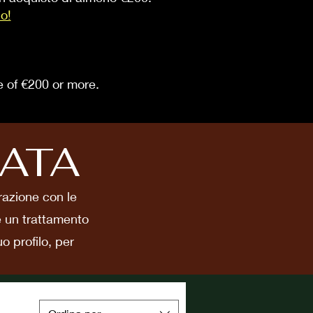
io!
se of €200 or more.
CATA
orazione con le
e un trattamento
o profilo, per