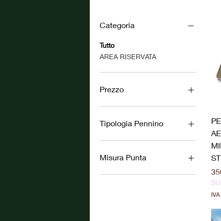
Filtra per
Categoria
Tutto
AREA RISERVATA
Prezzo
225 €
406 €
P
Tipologia Pennino
A
MI
Misura Punta
ST
Pr
35
0.9
S
1.1
IVA
B
F