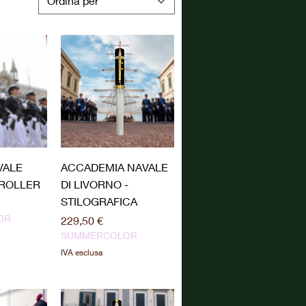
Ordina per
pida
Vista rapida
VALE
ACCADEMIA NAVALE
 ROLLER
DI LIVORNO -
STILOGRAFICA
OR
Prezzo
229,50 €
SUMMERCOLOR
IVA esclusa