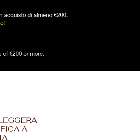
 un acquisto di almeno €200.
io!
se of €200 or more.
RLEGGERA
FICA A
IA