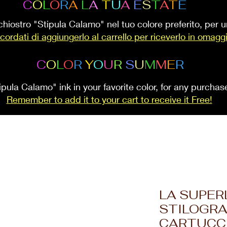
C
O
L
O
R
A
L
A
T
U
A
E
S
T
A
T
E
inchiostro "Stipula Calamo" nel tuo colore preferito, per
cordati di aggiungerlo al carrello per riceverlo in omagg
C
O
L
O
R
Y
O
U
R
S
U
M
M
E
R
ipula Calamo" ink in your favorite color, for any purcha
Remember to add it to your cart to receive it Free!
LA SUPE
STILOGRA
CARTUCC