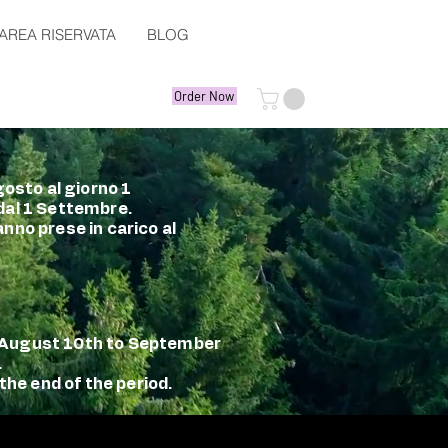
AREA RISERVATA
BLOG
Order Now
gosto al giorno 1
 dal 1 Settembre.
nno prese in carico al
m August 10th to September
.
the end of the period.