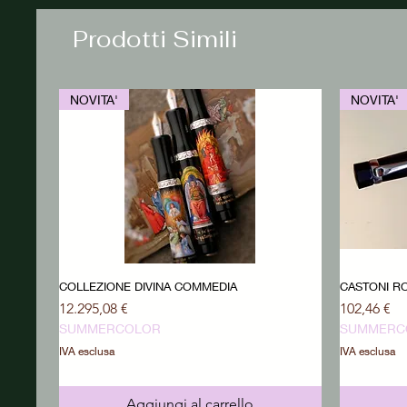
Prodotti Simili
NOVITA'
NOVITA'
COLLEZIONE DIVINA COMMEDIA
CASTONI RO
Prezzo
Prezzo
12.295,08 €
102,46 €
SUMMERCOLOR
SUMMERC
IVA esclusa
IVA esclusa
Aggiungi al carrello