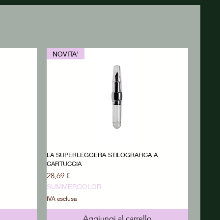
NOVITA'
LA SUPERLEGGERA STILOGRAFICA A
CARTUCCIA
Prezzo
28,69 €
SUMMERCOLOR
IVA esclusa
o
Aggiungi al carrello