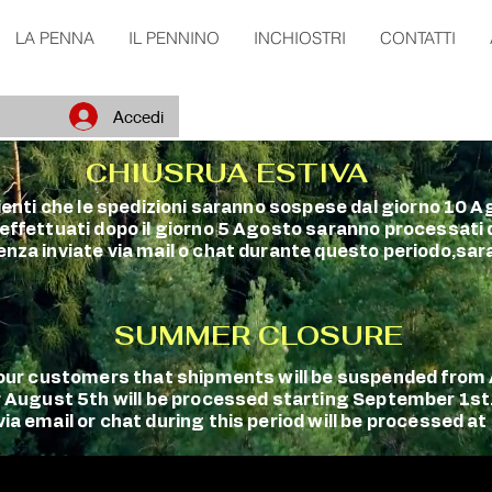
LA PENNA
IL PENNINO
INCHIOSTRI
CONTATTI
Accedi
CHIUSRUA ESTIVA
clienti che le spedizioni saranno sospese dal giorno 10 A
 effettuati dopo il giorno 5 Agosto saranno processati
enza inviate via mail o chat durante questo periodo,sara
SUMMER CLOSURE
m our customers that shipments will be suspended fro
r August 5th will be processed starting September 1st
a email or chat during this period will be processed at 