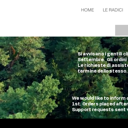
HOME
LE RADICI
Si avvisano i gentili 
Settembre. Gli ordini
Le richieste di assist
termine dello stesso.
We would like to infor
1st. Orders placed afte
Support requests sent vi