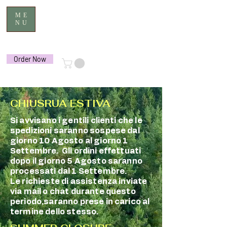
ME
NU
Order Now
CHIUSRUA ESTIVA
Si avvisano i gentili clienti che le
spedizioni saranno sospese dal
giorno 10 Agosto al giorno 1
Settembre. Gli ordini effettuati
dopo il giorno 5 Agosto saranno
processati dal 1 Settembre.
Le richieste di assistenza inviate
via mail o chat durante questo
periodo,saranno prese in carico al
termine dello stesso.