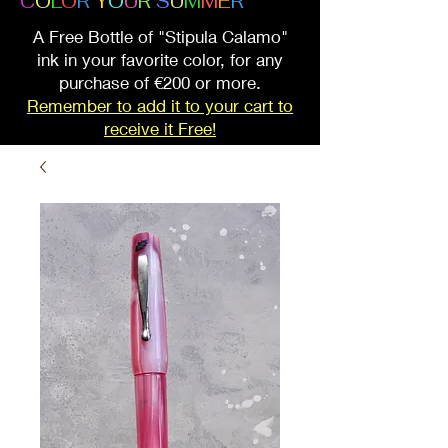
C
O
L
O
R
Y
O
U
R
S
U
M
M
E
R
A Free Bottle of "Stipula Calamo"
ink in your favorite color, for any
purchase of €200 or more.
Remember to add it to your cart to
receive it Free!