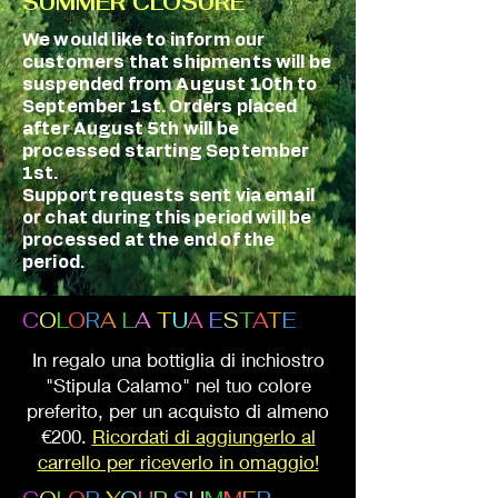
SUMMER CLOSURE
We would like to inform our
customers that shipments will be
suspended from August 10th to
September 1st. Orders placed
after August 5th will be
processed starting September
1st.
Support requests sent via email
or chat during this period will be
processed at the end of the
period.
C
O
L
O
R
A
L
A
T
U
A
E
S
T
A
T
E
In regalo una bottiglia di inchiostro
"Stipula Calamo" nel tuo colore
preferito, per un acquisto di almeno
€200.
Ricordati di aggiungerlo al
carrello per riceverlo in omaggio!