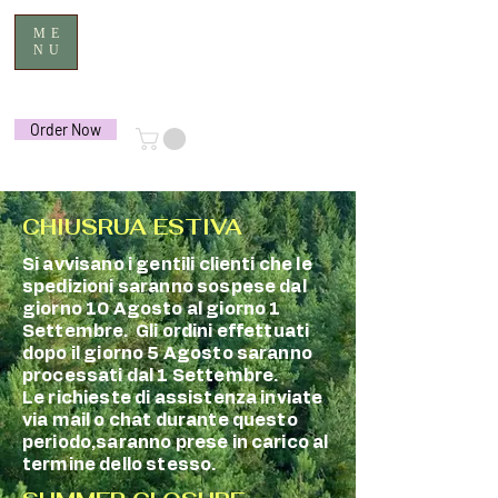
ME
NU
Order Now
CHIUSRUA ESTIVA
Si avvisano i gentili clienti che le
spedizioni saranno sospese dal
giorno 10 Agosto al giorno 1
Settembre. Gli ordini effettuati
dopo il giorno 5 Agosto saranno
processati dal 1 Settembre.
Le richieste di assistenza inviate
via mail o chat durante questo
periodo,saranno prese in carico al
termine dello stesso.