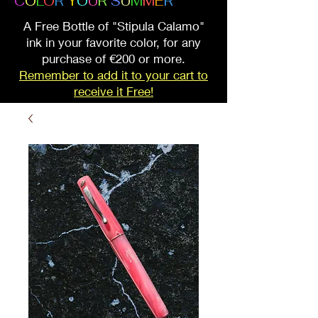
C
O
L
O
R
Y
O
U
R
S
U
M
M
E
R
A Free Bottle of "Stipula Calamo"
ink in your favorite color, for any
purchase of €200 or more.
Remember to add it to your cart to
receive it Free!