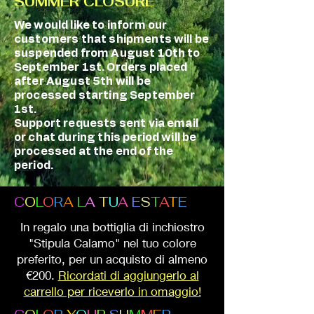
SUMMER CLOSURE
We would like to inform our
customers that shipments will be
suspended from August 10th to
September 1st. Orders placed
after August 5th will be
processed starting September
1st.
Support requests sent via email
or chat during this period will be
processed at the end of the
period.
C
O
L
O
R
A
L
A
T
U
A
E
S
T
A
T
E
In regalo una bottiglia di inchiostro
"Stipula Calamo" nel tuo colore
preferito, per un acquisto di almeno
€200.
Ricordati di aggiungerlo al
carrello per riceverlo in omaggio!