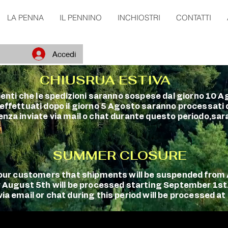
LA PENNA
IL PENNINO
INCHIOSTRI
CONTATTI
Accedi
CHIUSRUA ESTIVA
clienti che le spedizioni saranno sospese dal giorno 10 A
 effettuati dopo il giorno 5 Agosto saranno processati
enza inviate via mail o chat durante questo periodo,sara
SUMMER CLOSURE
m our customers that shipments will be suspended fro
r August 5th will be processed starting September 1st
a email or chat during this period will be processed at 