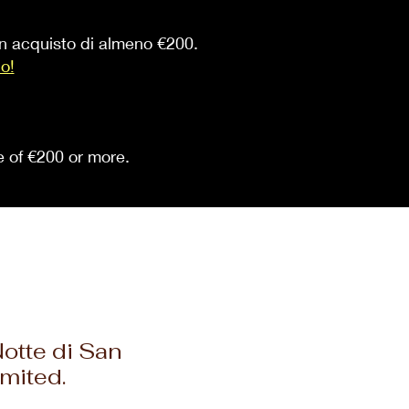
 un acquisto di almeno €200.
io!
se of €200 or more.
Notte di San
mited.