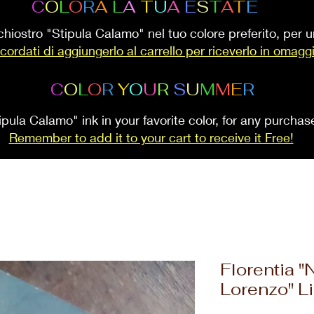
C
O
L
O
R
A
L
A
T
U
A
E
S
T
A
T
E
inchiostro "Stipula Calamo" nel tuo colore preferito, per
cordati di aggiungerlo al carrello per riceverlo in omagg
C
O
L
O
R
Y
O
U
R
S
U
M
M
E
R
ipula Calamo" ink in your favorite color, for any purcha
Remember to add it to your cart to receive it Free!
Florentia "
Lorenzo" Li