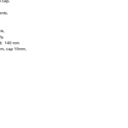
d cap.
ents.
nk.
ly.
sed: 140 mm
mm, cap 18mm.