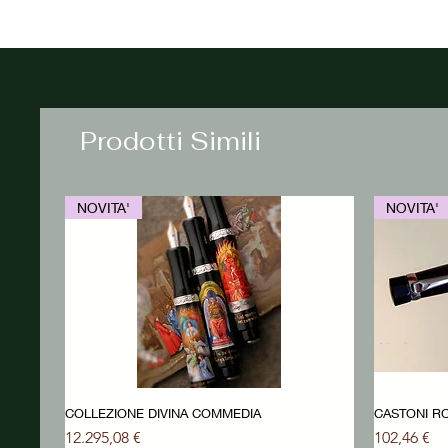
Prodotti Simili
NOVITA'
NOVITA'
COLLEZIONE DIVINA COMMEDIA
CASTONI RO
Prezzo
Prezzo
12.295,08 €
102,46 €