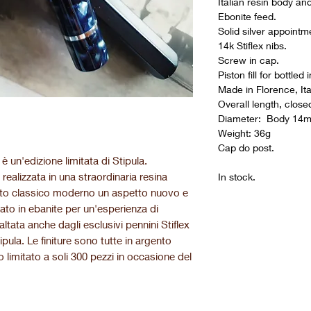
Italian resin body an
Ebonite feed.
Solid silver appointm
14k Stiflex nibs.
Screw in cap.
Piston fill for bottled i
Made in Florence, Ita
Overall length, clo
Diameter: Body 14
Weight: 36g
Cap do post.
è un'edizione limitata di Stipula.
realizzata in una straordinaria resina
In stock.
esto classico moderno un aspetto nuovo e
zzato in ebanite per un'esperienza di
ltata anche dagli esclusivi pennini Stiflex
ipula. Le finiture sono tutte in argento
 limitato a soli 300 pezzi in occasione del