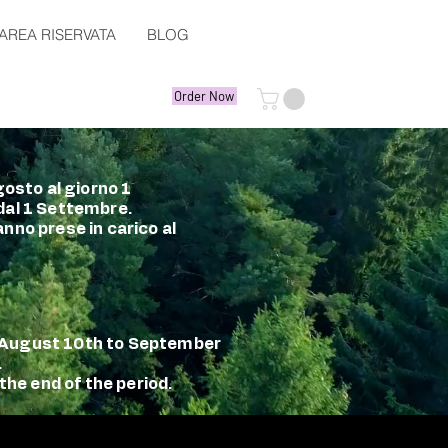
AREA RISERVATA
BLOG
Order Now
gosto al giorno 1
 dal 1 Settembre.
nno prese in carico al
m August 10th to September
.
the end of the period.