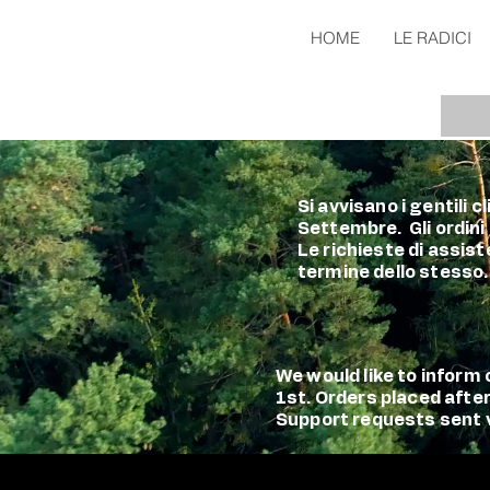
HOME
LE RADICI
Si avvisano i gentili 
Settembre. Gli ordini
Le richieste di assist
termine dello stesso.
We would like to infor
1st. Orders placed afte
Support requests sent vi